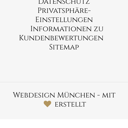
Datenschutz
Privatsphäre-
Einstellungen
Informationen zu
Kundenbewertungen
Sitemap
Waterstradt Brautmoden
Obere Hauptstraße 10b,
85386 Eching
089 – 32 89 25 60
Webdesign München
- mit
erstellt
Partner
Hochzeitskleider Geschäft