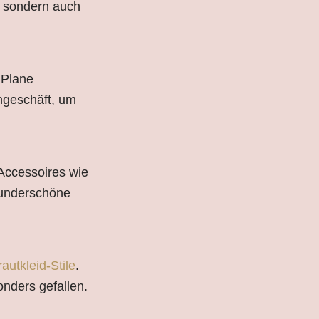
, sondern auch
 Plane
ngeschäft, um
 Accessoires wie
wunderschöne
rautkleid-Stile
.
nders gefallen.