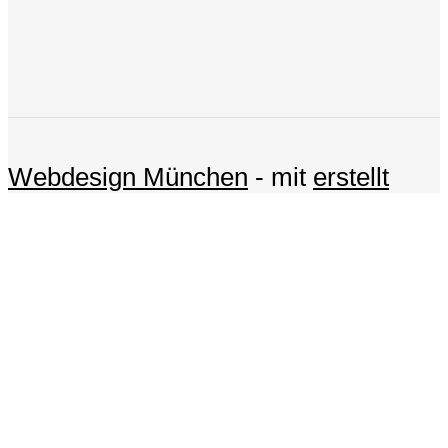
Waterstradt Brautmoden
Obere Hauptstraße 10b, 85386
Eching
089 – 32 89 25 60
Webdesign München
- mit
erstellt
Partner
Hochzeitskleider Geschäft München
,
Hochzeitskleider Laden in München
,
Hochzeitsladen München
,
Hochzeitskleider Bayern
,
Hochzeitskleider München
,
Hochzeitskleider Vintage München
,
Hochzeitskleider Spitze Tüll
,