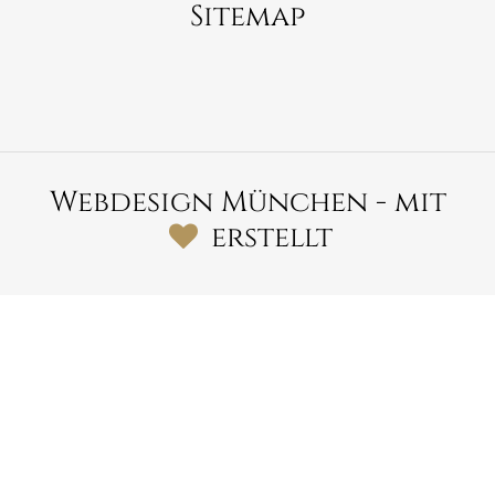
Sitemap
Waterstradt Brautmoden
Obere Hauptstraße 10b,
85386 Eching
089 – 32 89 25 60
Webdesign München
- mit
erstellt
Partner
Hochzeitskleider Geschäft
München
,
Hochzeitskleider Laden in
München
,
Hochzeitsladen
München
,
Hochzeitskleider Bayern
,